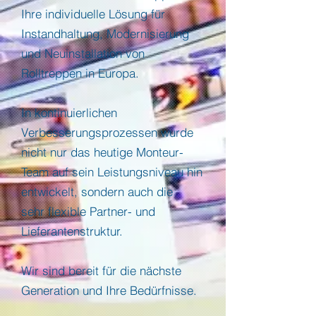
Ihre individuelle Lösung für
Instandhaltung, Modernisierung
und Neuinstallation von
Rolltreppen in Europa.
In kontinuierlichen
Verbesserungsprozessen wurde
nicht nur das heutige Monteur-
Team auf sein Leistungsniveau hin
entwickelt, sondern auch die
sehr flexible Partner- und
Lieferantenstruktur.
Wir sind bereit für die nächste
Generation und Ihre Bedürfnisse.