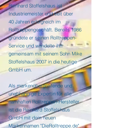
Reinhard Stoffelshaus ist
Industriemeister und seit über
40 Jahren erfolgreich im
Rolltreppengeschäft. Bereits 1986
gründete er seinen Rolltreppen-
Service und wandelte ihn
gemeinsam mit seinem Sohn Mike
Stoffelshaus 2007 in die heutige
GmbH um.
Als markenübergreifende und
unabhängige Expertin für alle
namhaften Rolltreppen-Hersteller
ist die Reinhard Stoffelshaus
GmbH mit dem neuen
Markennamen "DieRolltreppe.de"