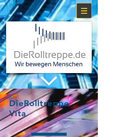
DieRolltreppe
Vita